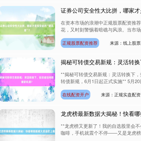
证券公司安全性大比拼，哪家才
在资本市场的浪潮中正规股票配资推荐
花，又时刻警惕着暗礁与风浪。当市场波
正规股票配资推荐
来源：线上股票
揭秘可转债交易新规：灵活转换
**揭秘可转债交易新规：灵活转换下，
转债新规，6月1日起正式实施** 5月2
在线配资开户
来源：正规实盘配资
龙虎榜最新数据大揭秘！快看哪
**龙虎榜又更新了！我的自选股里会不
咖啡，手机就震个不停——又是龙虎榜更