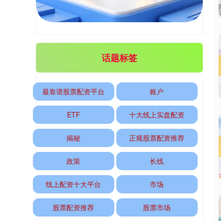
话题标签
创业板指
3563.12
+47.56
+1.35%
最靠谱股票配资平台
账户
ETF
十大线上实盘配资
揭秘
正规股票配资推荐
政策
长线
基金指数
7242.10
+12.30
+0.17%
线上配资十大平台
市场
股票配资推荐
股票市场