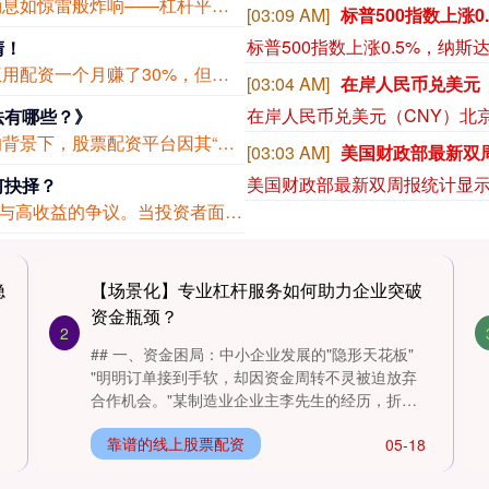
在当今风云变幻的金融市场中，一个震撼性的消息如惊雷般炸响——杠杆平台强势来袭，为...
[03:03 AM]
清！
## 引言：配资热潮下的安全焦虑 "听说隔壁老王用配资一个月赚了30%，但朋友小...
[03:03 AM]
法有哪些？》
在股票市场波动加剧、投资者对杠杆需求增长的背景下，股票配资平台因其“以小博大”的...
[03:00 AM]
恒指期货夜盘收涨0.5
恒指期货夜盘收涨0.53%，报257
何抉择？
在股票投资领域，"配资"一词始终伴随着高风险与高收益的争议。当投资者面对股票配资...
隐
【场景化】专业杠杆服务如何助力企业突破
资金瓶颈？
2
## 一、资金困局：中小企业发展的"隐形天花板"
"明明订单接到手软，却因资金周转不灵被迫放弃
合作机会。"某制造业企业主李先生的经历，折射
出无数中小企业面临的共....
靠谱的线上股票配资
05-18