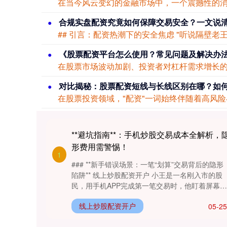
合规实盘配资究竟如何保障交易安全？一文说
深证成指
14311.01
+200.89
+1.42%
《股票配资平台怎么使用？常见问题及解决办
对比揭秘：股票配资短线与长线区别在哪？如
**避坑指南**：手机炒股交易成本全解析，
形费用需警惕！
1
沪深300
4694.44
+43.13
+0.93%
### **新手错误场景：一笔“划算”交易背后的隐形
陷阱** 线上炒股配资开户 小王是一名刚入市的股
民，用手机APP完成第一笔交易时，他盯着屏幕上
的“佣金万分之....
线上炒股配资开户
05-25