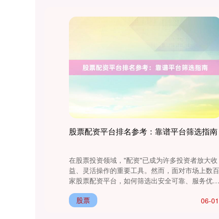
北证50
1134.24
+11.37
+1.01%
股票配资平台排名参考：靠谱平台筛选指南
创业板指
3563.12
+47.56
+1.35%
在股票投资领域，"配资"已成为许多投资者放大收
益、灵活操作的重要工具。然而，面对市场上数
家股票配资平台，如何筛选出安全可靠、服务优
的平台？本文结合行业最新数....
股票
06-01