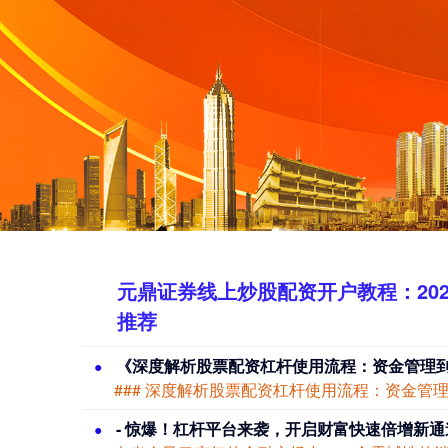
元鼎证券线上炒股配资开户教程：20
推荐
上证综指
3940.04
+39.68
+1.02%
《深度解析股票配资杠杆使用流程：资金管理
- 惊爆！杠杆平台来袭，开启财富快速倍增新通