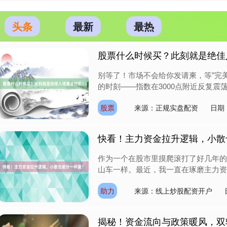
头条
最新
最热
股票什么时候买？此刻就是绝佳
别等了！市场不会给你发请柬，等"完
的时刻——指数在3000点附近反复震荡
股票
来源：正规实盘配资
日期：
快看！主力资金拉升逻辑，小散
作为一个在股市里摸爬滚打了好几年的
山车一样。最近，我一直在琢磨主力资金
助力
来源：线上炒股配资开户
揭秘！资金流向与政策暖风，双