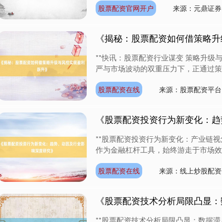
股票配资官网开户
来源：元鼎证券
《揭秘：股票配资如何借策略升
**快讯：股票配资行业谋变 策略升级
严与市场波动的双重压力下，正通过策略
股票配资在线
来源：股票配资平台
《股票配资投资行为新变化：趋
**股票配资投资行为新变化：产业链视
作为金融杠杆工具，始终游走于市场效率
股票配资在线
来源：线上炒股配资
《股票配资技术分析局限凸显：
**股票配资技术分析局限凸显：数据滞